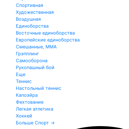
Спортивная
Художественная
Воздушная
Единоборства
Восточные единоборства
Европейские единоборства
Смешанные, ММА
Грэпплинг
Самооборона
Рукопашный бой
Еще
Теннис
Настольный теннис
Капоэйра
Фехтование
Легкая атлетика
Хоккей
Больше Спорт
→