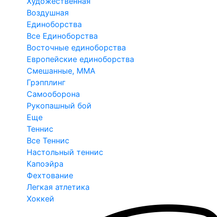
Художественная
Воздушная
Единоборства
Все Единоборства
Восточные единоборства
Европейские единоборства
Смешанные, ММА
Грэпплинг
Самооборона
Рукопашный бой
Еще
Теннис
Все Теннис
Настольный теннис
Капоэйра
Фехтование
Легкая атлетика
Хоккей