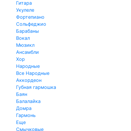
Гитара
Укулеле
Фортепиано
Сольфеджио
Барабаны
Вокал
Мюзикл
Ансамбли
Хор
Народные
Все Народные
Аккордеон
Губная гармошка
Баян
Балалайка
Домра
Гармонь
Еще
Смычковые