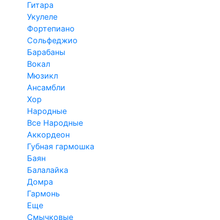
Гитара
Укулеле
Фортепиано
Сольфеджио
Барабаны
Вокал
Мюзикл
Ансамбли
Хор
Народные
Все Народные
Аккордеон
Губная гармошка
Баян
Балалайка
Домра
Гармонь
Еще
Смычковые