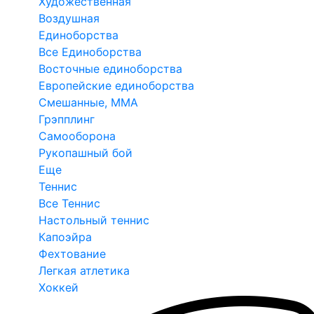
Художественная
Воздушная
Единоборства
Все Единоборства
Восточные единоборства
Европейские единоборства
Смешанные, ММА
Грэпплинг
Самооборона
Рукопашный бой
Еще
Теннис
Все Теннис
Настольный теннис
Капоэйра
Фехтование
Легкая атлетика
Хоккей