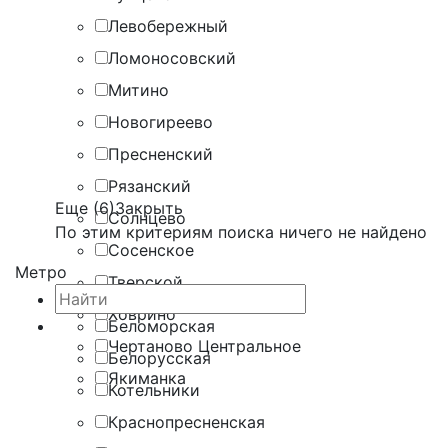
Левобережный
Ломоносовский
Митино
Новогиреево
Пресненский
Рязанский
Еще (6)
Закрыть
Солнцево
По этим критериям поиска ничего не найдено
Сосенское
Метро
Тверской
Ховрино
Беломорская
Чертаново Центральное
Белорусская
Якиманка
Котельники
Краснопресненская