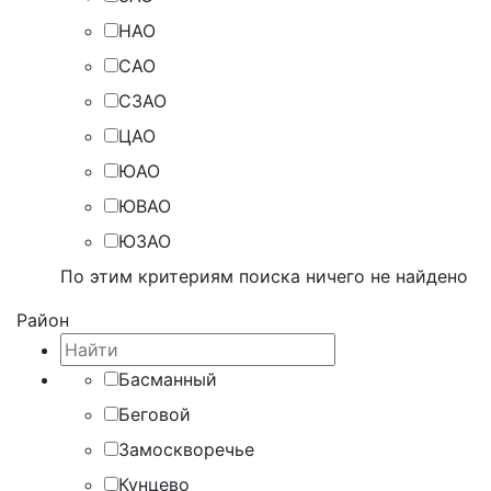
НАО
САО
СЗАО
ЦАО
ЮАО
ЮВАО
ЮЗАО
По этим критериям поиска ничего не найдено
Район
Басманный
Беговой
Замоскворечье
Кунцево