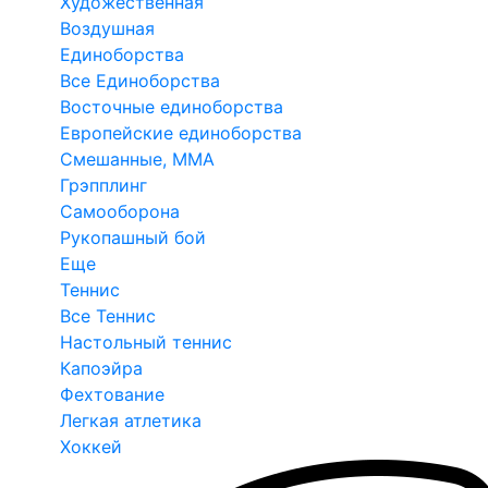
Художественная
Воздушная
Единоборства
Все Единоборства
Восточные единоборства
Европейские единоборства
Смешанные, ММА
Грэпплинг
Самооборона
Рукопашный бой
Еще
Теннис
Все Теннис
Настольный теннис
Капоэйра
Фехтование
Легкая атлетика
Хоккей