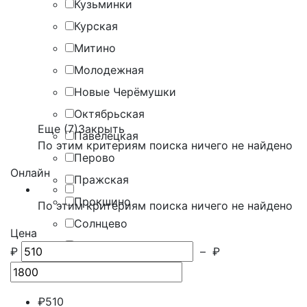
Кузьминки
Курская
Митино
Молодежная
Новые Черёмушки
Октябрьская
Еще (7)
Закрыть
Павелецкая
По этим критериям поиска ничего не найдено
Перово
Онлайн
Пражская
Прокшино
По этим критериям поиска ничего не найдено
Солнцево
Цена
Тверская
₽
–
₽
Чистые пруды
₽
510