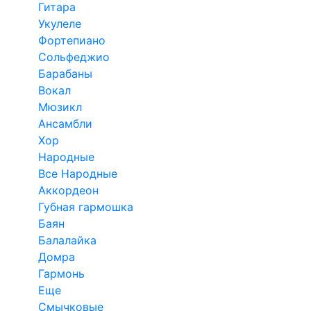
Гитара
Укулеле
Фортепиано
Сольфеджио
Барабаны
Вокал
Мюзикл
Ансамбли
Хор
Народные
Все Народные
Аккордеон
Губная гармошка
Баян
Балалайка
Домра
Гармонь
Еще
Смычковые