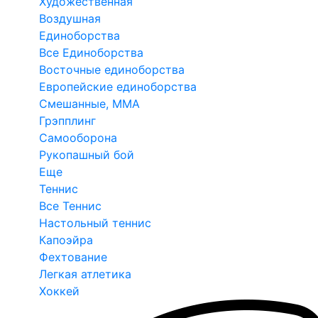
Художественная
Воздушная
Единоборства
Все Единоборства
Восточные единоборства
Европейские единоборства
Смешанные, ММА
Грэпплинг
Самооборона
Рукопашный бой
Еще
Теннис
Все Теннис
Настольный теннис
Капоэйра
Фехтование
Легкая атлетика
Хоккей