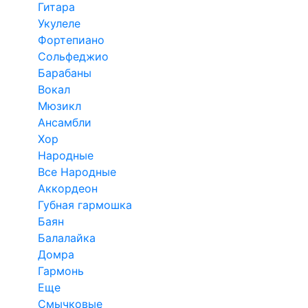
Гитара
Укулеле
Фортепиано
Сольфеджио
Барабаны
Вокал
Мюзикл
Ансамбли
Хор
Народные
Все Народные
Аккордеон
Губная гармошка
Баян
Балалайка
Домра
Гармонь
Еще
Смычковые