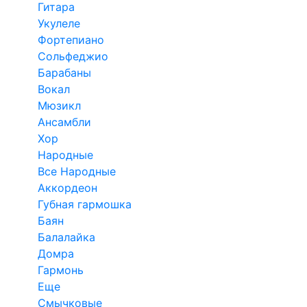
Гитара
Укулеле
Фортепиано
Сольфеджио
Барабаны
Вокал
Мюзикл
Ансамбли
Хор
Народные
Все Народные
Аккордеон
Губная гармошка
Баян
Балалайка
Домра
Гармонь
Еще
Смычковые