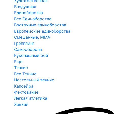
Художественная
Воздушная
Единоборства
Все Единоборства
Восточные единоборства
Европейские единоборства
Смешанные, ММА
Грэпплинг
Самооборона
Рукопашный бой
Еще
Теннис
Все Теннис
Настольный теннис
Капоэйра
Фехтование
Легкая атлетика
Хоккей