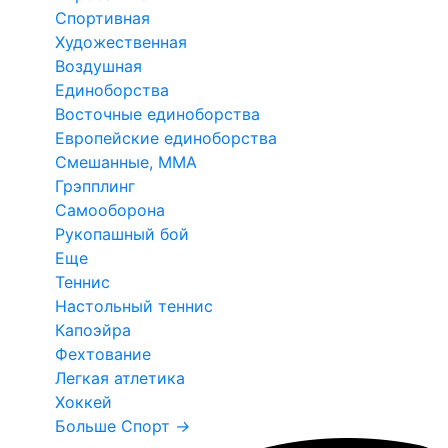
Спортивная
Художественная
Воздушная
Единоборства
Восточные единоборства
Европейские единоборства
Смешанные, ММА
Грэпплинг
Самооборона
Рукопашный бой
Еще
Теннис
Настольный теннис
Капоэйра
Фехтование
Легкая атлетика
Хоккей
Больше Спорт
→