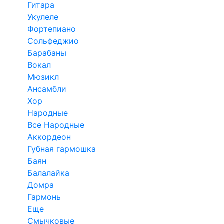
Гитара
Укулеле
Фортепиано
Сольфеджио
Барабаны
Вокал
Мюзикл
Ансамбли
Хор
Народные
Все Народные
Аккордеон
Губная гармошка
Баян
Балалайка
Домра
Гармонь
Еще
Смычковые