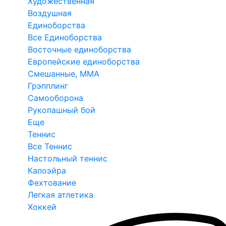
Художественная
Воздушная
Единоборства
Все Единоборства
Восточные единоборства
Европейские единоборства
Смешанные, ММА
Грэпплинг
Самооборона
Рукопашный бой
Еще
Теннис
Все Теннис
Настольный теннис
Капоэйра
Фехтование
Легкая атлетика
Хоккей