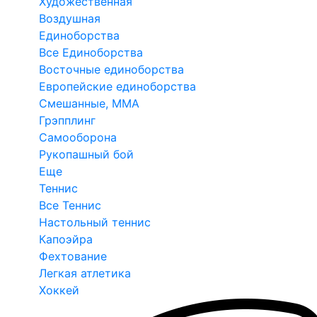
Художественная
Воздушная
Единоборства
Все Единоборства
Восточные единоборства
Европейские единоборства
Смешанные, ММА
Грэпплинг
Самооборона
Рукопашный бой
Еще
Теннис
Все Теннис
Настольный теннис
Капоэйра
Фехтование
Легкая атлетика
Хоккей