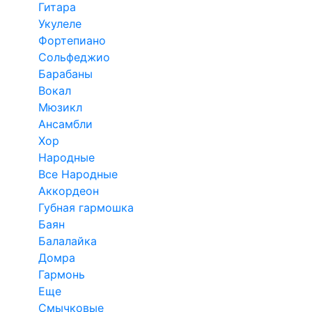
Гитара
Укулеле
Фортепиано
Сольфеджио
Барабаны
Вокал
Мюзикл
Ансамбли
Хор
Народные
Все Народные
Аккордеон
Губная гармошка
Баян
Балалайка
Домра
Гармонь
Еще
Смычковые