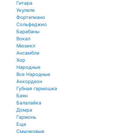
Гитара
Укулеле
Фортепиано
Сольфеджио
Барабаны
Вокал
Мюзикл
Ансамбли
Хор
Народные
Все Народные
Аккордеон
Губная гармошка
Баян
Балалайка
Домра
Гармонь
Еще
Смычковые