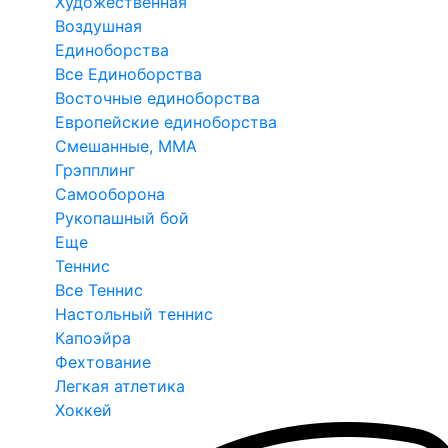
Художественная
Воздушная
Единоборства
Все Единоборства
Восточные единоборства
Европейские единоборства
Смешанные, ММА
Грэпплинг
Самооборона
Рукопашный бой
Еще
Теннис
Все Теннис
Настольный теннис
Капоэйра
Фехтование
Легкая атлетика
Хоккей