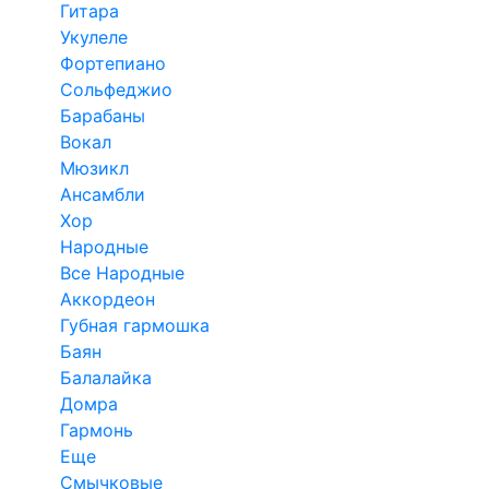
Гитара
Укулеле
Фортепиано
Сольфеджио
Барабаны
Вокал
Мюзикл
Ансамбли
Хор
Народные
Все Народные
Аккордеон
Губная гармошка
Баян
Балалайка
Домра
Гармонь
Еще
Смычковые