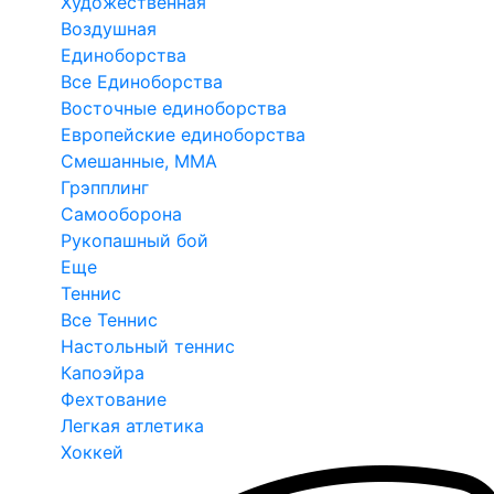
Художественная
Воздушная
Единоборства
Все Единоборства
Восточные единоборства
Европейские единоборства
Смешанные, ММА
Грэпплинг
Самооборона
Рукопашный бой
Еще
Теннис
Все Теннис
Настольный теннис
Капоэйра
Фехтование
Легкая атлетика
Хоккей