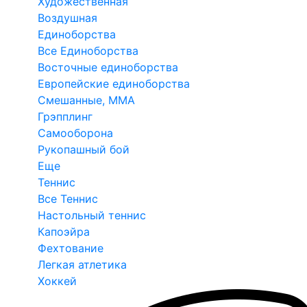
Художественная
Воздушная
Единоборства
Все Единоборства
Восточные единоборства
Европейские единоборства
Смешанные, ММА
Грэпплинг
Самооборона
Рукопашный бой
Еще
Теннис
Все Теннис
Настольный теннис
Капоэйра
Фехтование
Легкая атлетика
Хоккей