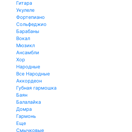
Гитара
Укулеле
Фортепиано
Сольфеджио
Барабаны
Вокал
Мюзикл
Ансамбли
Хор
Народные
Все Народные
Аккордеон
Губная гармошка
Баян
Балалайка
Домра
Гармонь
Еще
Смычковые