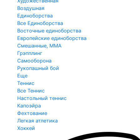
Художественная
Воздушная
Единоборства
Все Единоборства
Восточные единоборства
Европейские единоборства
Смешанные, ММА
Грэпплинг
Самооборона
Рукопашный бой
Еще
Теннис
Все Теннис
Настольный теннис
Капоэйра
Фехтование
Легкая атлетика
Хоккей