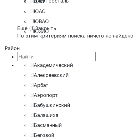
Электросталь
ЦАО
ЮАО
ЮВАО
Еще (1)
Закрыть
ЮЗАО
По этим критериям поиска ничего не найдено
Район
Академический
Алексеевский
Арбат
Аэропорт
Бабушкинский
Балашиха
Басманный
Беговой