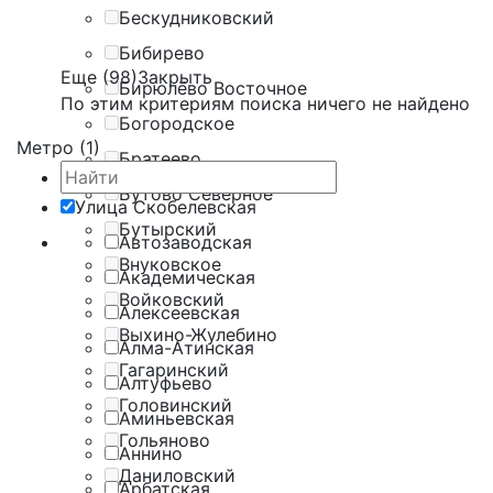
Бескудниковский
Бибирево
Еще (98)
Закрыть
Бирюлёво Восточное
По этим критериям поиска ничего не найдено
Богородское
Метро (1)
Братеево
Бутово Северное
Улица Скобелевская
Бутырский
Автозаводская
Внуковское
Академическая
Войковский
Алексеевская
Выхино-Жулебино
Алма-Атинская
Гагаринский
Алтуфьево
Головинский
Аминьевская
Гольяново
Аннино
Даниловский
Арбатская