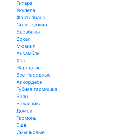
Гитара
Укулеле
Фортепиано
Сольфеджио
Барабаны
Вокал
Мюзикл
Ансамбли
Хор
Народные
Все Народные
Аккордеон
Губная гармошка
Баян
Балалайка
Домра
Гармонь
Еще
Смычковые