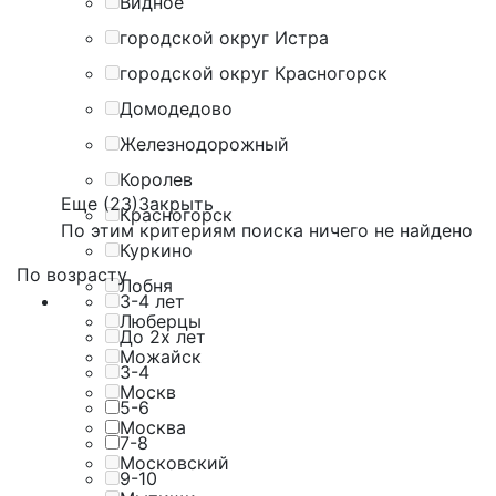
Видное
городской округ Истра
городской округ Красногорск
Домодедово
Железнодорожный
Королев
Еще (23)
Закрыть
Красногорск
По этим критериям поиска ничего не найдено
Куркино
По возрасту
Лобня
3-4 лет
Люберцы
До 2х лет
Можайск
3-4
Москв
5-6
Москва
7-8
Московский
9-10