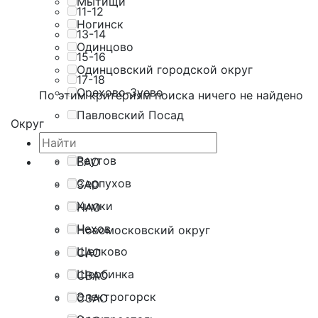
Мытищи
11-12
Ногинск
13-14
Одинцово
15-16
Одинцовский городской округ
17-18
Орехово-Зуево
По этим критериям поиска ничего не найдено
Павловский Посад
Округ
Подольск
Реутов
ВАО
Серпухов
ЗАО
Химки
НАО
Чехов
Новомосковский округ
Щелково
САО
Щербинка
СВАО
Электрогорск
СЗАО