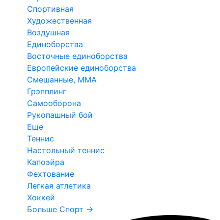
Спортивная
Художественная
Воздушная
Единоборства
Восточные единоборства
Европейские единоборства
Смешанные, ММА
Грэпплинг
Самооборона
Рукопашный бой
Еще
Теннис
Настольный теннис
Капоэйра
Фехтование
Легкая атлетика
Хоккей
Больше Спорт
→