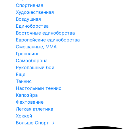
Спортивная
Художественная
Воздушная
Единоборства
Восточные единоборства
Европейские единоборства
Смешанные, ММА
Грэпплинг
Самооборона
Рукопашный бой
Еще
Теннис
Настольный теннис
Капоэйра
Фехтование
Легкая атлетика
Хоккей
Больше Спорт
→