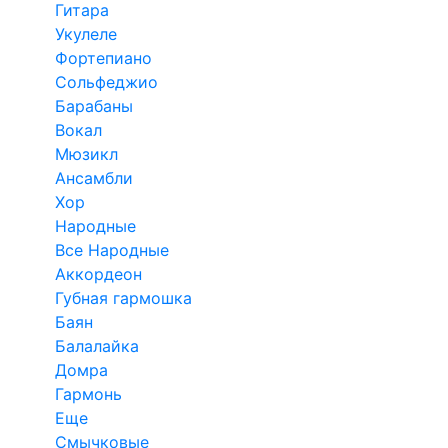
Гитара
Укулеле
Фортепиано
Сольфеджио
Барабаны
Вокал
Мюзикл
Ансамбли
Хор
Народные
Все Народные
Аккордеон
Губная гармошка
Баян
Балалайка
Домра
Гармонь
Еще
Смычковые