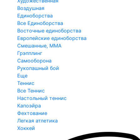
Художественная
Воздушная
Единоборства
Все Единоборства
Восточные единоборства
Европейские единоборства
Смешанные, ММА
Грэпплинг
Самооборона
Рукопашный бой
Еще
Теннис
Все Теннис
Настольный теннис
Капоэйра
Фехтование
Легкая атлетика
Хоккей