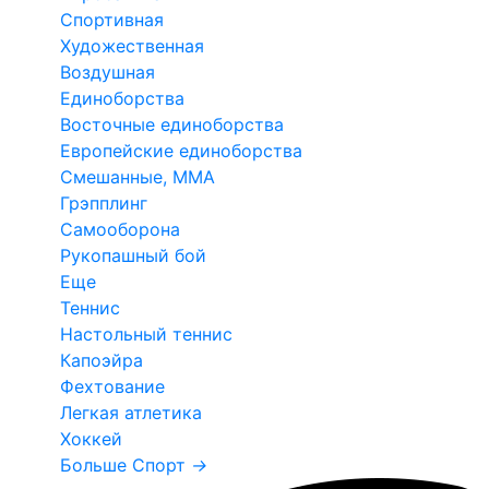
Спортивная
Художественная
Воздушная
Единоборства
Восточные единоборства
Европейские единоборства
Смешанные, ММА
Грэпплинг
Самооборона
Рукопашный бой
Еще
Теннис
Настольный теннис
Капоэйра
Фехтование
Легкая атлетика
Хоккей
Больше Спорт
→