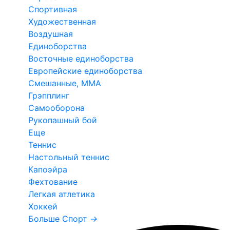
Спортивная
Художественная
Воздушная
Единоборства
Восточные единоборства
Европейские единоборства
Смешанные, ММА
Грэпплинг
Самооборона
Рукопашный бой
Еще
Теннис
Настольный теннис
Капоэйра
Фехтование
Легкая атлетика
Хоккей
Больше Спорт
→