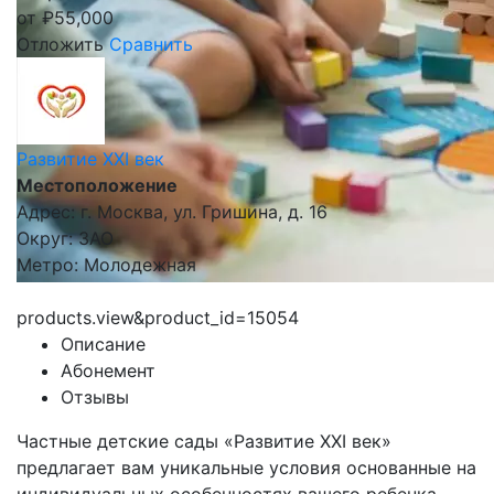
от
₽
55,000
Отложить
Сравнить
Развитие XXI век
Местоположение
Адрес: г. Москва, ул. Гришина, д. 16
Округ: ЗАО
Метро: Молодежная
products.view&product_id=15054
Описание
Абонемент
Отзывы
Частные детские сады «Развитие XXI век»
предлагает вам уникальные условия основанные на