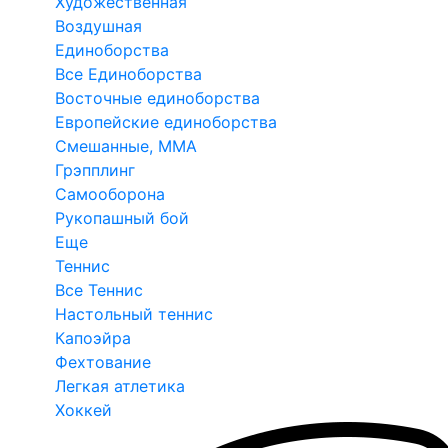
Художественная
Воздушная
Единоборства
Все Единоборства
Восточные единоборства
Европейские единоборства
Смешанные, ММА
Грэпплинг
Самооборона
Рукопашный бой
Еще
Теннис
Все Теннис
Настольный теннис
Капоэйра
Фехтование
Легкая атлетика
Хоккей