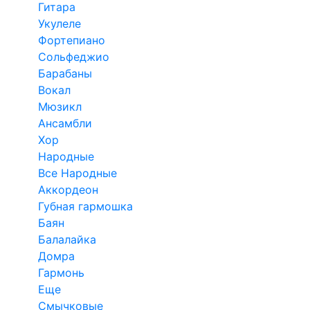
Гитара
Укулеле
Фортепиано
Сольфеджио
Барабаны
Вокал
Мюзикл
Ансамбли
Хор
Народные
Все Народные
Аккордеон
Губная гармошка
Баян
Балалайка
Домра
Гармонь
Еще
Смычковые