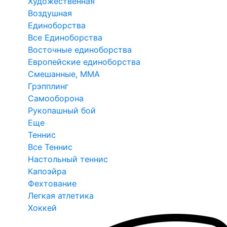
Художественная
Воздушная
Единоборства
Все Единоборства
Восточные единоборства
Европейские единоборства
Смешанные, ММА
Грэпплинг
Самооборона
Рукопашный бой
Еще
Теннис
Все Теннис
Настольный теннис
Капоэйра
Фехтование
Легкая атлетика
Хоккей