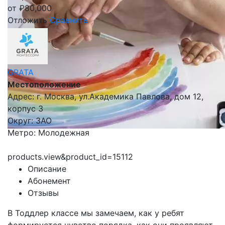
от
₽
80,000
Отложить
Сравнить
GRATA
Местоположение
Адрес: г. Москва, ул.Академика Павлова, дом 12,
корпус 3
Округ: ЗАО
Метро: Молодежная
products.view&product_id=15112
Описание
Абонемент
Отзывы
В Тоддлер классе мы замечаем, как у ребят