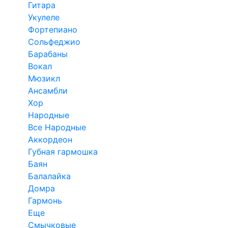
Гитара
Укулеле
Фортепиано
Сольфеджио
Барабаны
Вокал
Мюзикл
Ансамбли
Хор
Народные
Все Народные
Аккордеон
Губная гармошка
Баян
Балалайка
Домра
Гармонь
Еще
Смычковые