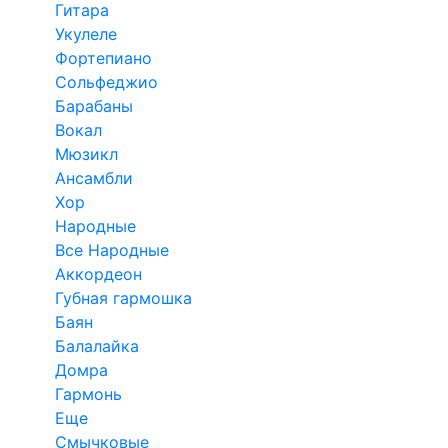
Гитара
Укулеле
Фортепиано
Сольфеджио
Барабаны
Вокал
Мюзикл
Ансамбли
Хор
Народные
Все Народные
Аккордеон
Губная гармошка
Баян
Балалайка
Домра
Гармонь
Еще
Смычковые