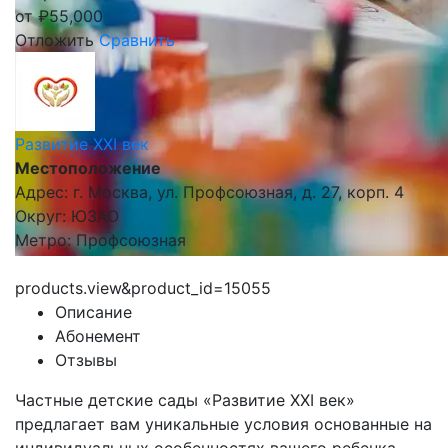
от
₽
55,000
Отложить
Сравнить
Развитие XXI век
Местоположение
Адрес: г. Москва, ул. Профсоюзная, д. 27, корп. 4
Округ: ЮЗАО
Метро: Профсоюзная
products.view&product_id=15055
Описание
Абонемент
Отзывы
Частные детские сады «Развитие XXI век»
предлагает вам уникальные условия основанные на