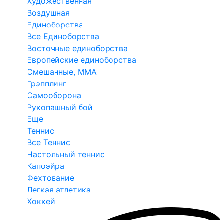
Художественная
Воздушная
Единоборства
Все Единоборства
Восточные единоборства
Европейские единоборства
Смешанные, ММА
Грэпплинг
Самооборона
Рукопашный бой
Еще
Теннис
Все Теннис
Настольный теннис
Капоэйра
Фехтование
Легкая атлетика
Хоккей