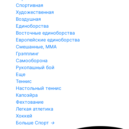
Спортивная
Художественная
Воздушная
Единоборства
Восточные единоборства
Европейские единоборства
Смешанные, ММА
Грэпплинг
Самооборона
Рукопашный бой
Еще
Теннис
Настольный теннис
Капоэйра
Фехтование
Легкая атлетика
Хоккей
Больше Спорт
→