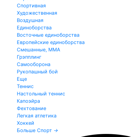
Спортивная
Художественная
Воздушная
Единоборства
Восточные единоборства
Европейские единоборства
Смешанные, ММА
Грэпплинг
Самооборона
Рукопашный бой
Еще
Теннис
Настольный теннис
Капоэйра
Фехтование
Легкая атлетика
Хоккей
Больше Спорт
→