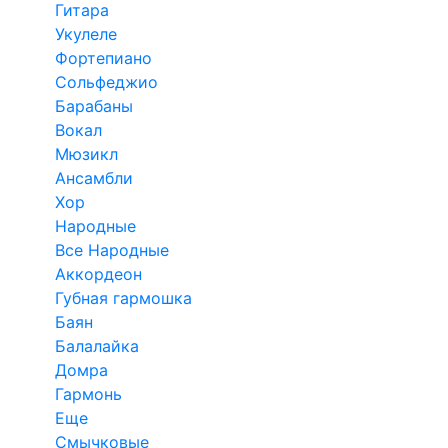
Гитара
Укулеле
Фортепиано
Сольфеджио
Барабаны
Вокал
Мюзикл
Ансамбли
Хор
Народные
Все Народные
Аккордеон
Губная гармошка
Баян
Балалайка
Домра
Гармонь
Еще
Смычковые