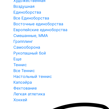
Художественная
Воздушная
Единоборства
Все Единоборства
Восточные единоборства
Европейские единоборства
Смешанные, ММА
Грэпплинг
Самооборона
Рукопашный бой
Еще
Теннис
Все Теннис
Настольный теннис
Капоэйра
Фехтование
Легкая атлетика
Хоккей