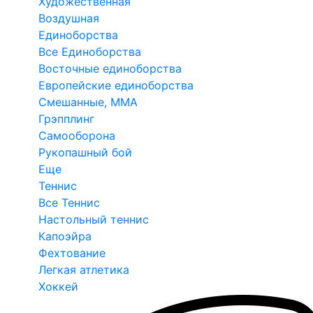
Художественная
Воздушная
Единоборства
Все Единоборства
Восточные единоборства
Европейские единоборства
Смешанные, ММА
Грэпплинг
Самооборона
Рукопашный бой
Еще
Теннис
Все Теннис
Настольный теннис
Капоэйра
Фехтование
Легкая атлетика
Хоккей