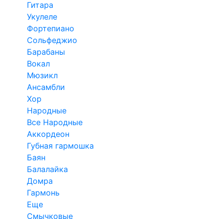
Гитара
Укулеле
Фортепиано
Сольфеджио
Барабаны
Вокал
Мюзикл
Ансамбли
Хор
Народные
Все Народные
Аккордеон
Губная гармошка
Баян
Балалайка
Домра
Гармонь
Еще
Смычковые