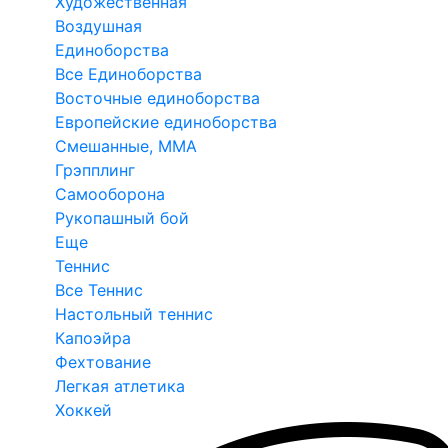
Художественная
Воздушная
Единоборства
Все Единоборства
Восточные единоборства
Европейские единоборства
Смешанные, ММА
Грэпплинг
Самооборона
Рукопашный бой
Еще
Теннис
Все Теннис
Настольный теннис
Капоэйра
Фехтование
Легкая атлетика
Хоккей