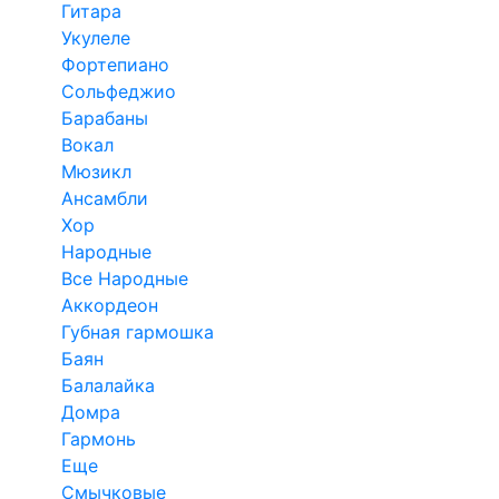
Гитара
Укулеле
Фортепиано
Сольфеджио
Барабаны
Вокал
Мюзикл
Ансамбли
Хор
Народные
Все Народные
Аккордеон
Губная гармошка
Баян
Балалайка
Домра
Гармонь
Еще
Смычковые