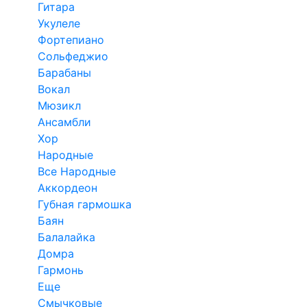
Гитара
Укулеле
Фортепиано
Сольфеджио
Барабаны
Вокал
Мюзикл
Ансамбли
Хор
Народные
Все Народные
Аккордеон
Губная гармошка
Баян
Балалайка
Домра
Гармонь
Еще
Смычковые