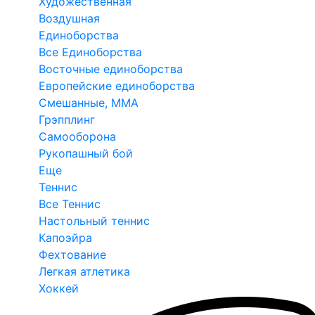
Художественная
Воздушная
Единоборства
Все Единоборства
Восточные единоборства
Европейские единоборства
Смешанные, ММА
Грэпплинг
Самооборона
Рукопашный бой
Еще
Теннис
Все Теннис
Настольный теннис
Капоэйра
Фехтование
Легкая атлетика
Хоккей