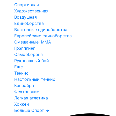
Спортивная
Художественная
Воздушная
Единоборства
Восточные единоборства
Европейские единоборства
Смешанные, ММА
Грэпплинг
Самооборона
Рукопашный бой
Еще
Теннис
Настольный теннис
Капоэйра
Фехтование
Легкая атлетика
Хоккей
Больше Спорт
→