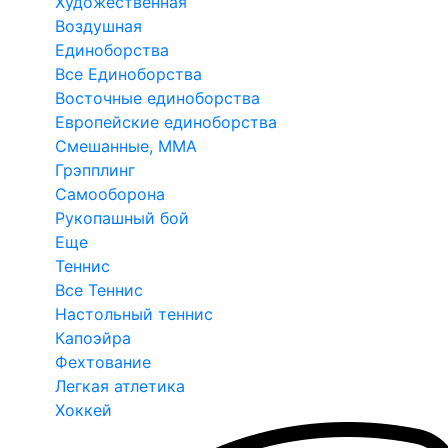
Художественная
Воздушная
Единоборства
Все Единоборства
Восточные единоборства
Европейские единоборства
Смешанные, ММА
Грэпплинг
Самооборона
Рукопашный бой
Еще
Теннис
Все Теннис
Настольный теннис
Капоэйра
Фехтование
Легкая атлетика
Хоккей