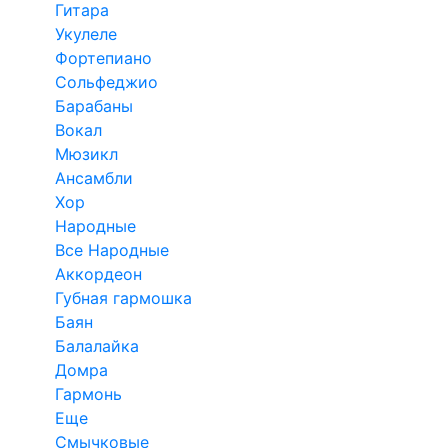
Гитара
Укулеле
Фортепиано
Сольфеджио
Барабаны
Вокал
Мюзикл
Ансамбли
Хор
Народные
Все Народные
Аккордеон
Губная гармошка
Баян
Балалайка
Домра
Гармонь
Еще
Смычковые