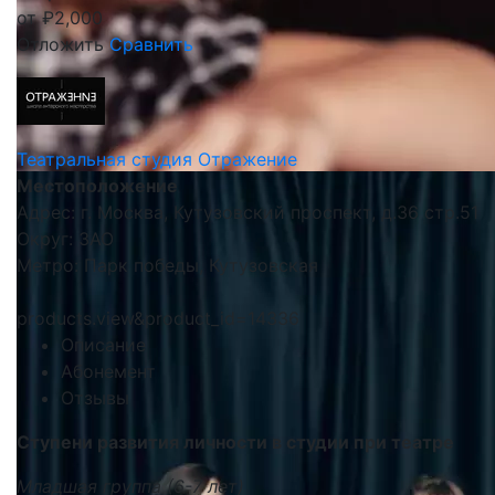
от
₽
2,000
Отложить
Сравнить
Театральная студия Отражение
Местоположение
Адрес: г. Москва, Кутузовский проспект, д.36 стр.51
Округ: ЗАО
Метро: Парк победы, Кутузовская
products.view&product_id=14336
Описание
Абонемент
Отзывы
Ступени развития личности в студии при театре
Младшая группа (6-7 лет)