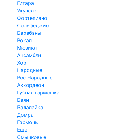
Гитара
Укулеле
Фортепиано
Сольфеджио
Барабаны
Вокал
Мюзикл
Ансамбли
Хор
Народные
Все Народные
Аккордеон
Губная гармошка
Баян
Балалайка
Домра
Гармонь
Еще
Смычковые