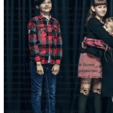
В это время дети учатся основам общения,
грамотному построению речи, артикуляции и
пластике. В игровой форме педагог обучает детей
контролю над эмоциями, умению работать в
команде и строить отношения с окружающим
миром.
Средняя группа (8-10 лет) детской студии по
актерскому мастерству
Для детей 8-10 лет педагоги проводят более
серьезные занятия по театральному развитию, в
ходе которых они обучаются сценической речи и
движению, а также концентрации внимания на
определенной ситуации. Получение собственных
ролей позволяет развить память, фантазию и
логическое мышление у ребенка.
Подростковая группа (11-16 лет) детской