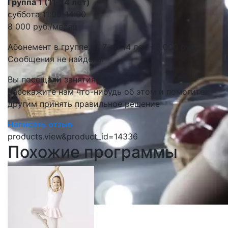
Группа 1 (11–14 лет)
суббота 11:00-14:00
8 000 руб./месяц
Абонемент в группе от 7 до 14 лет - 8.000 руб,
Сообщения не найдены
Вы посещали занятия?
Расскажите нам что-нибудь об этом и помогите
другим принять правильное решение
Написать отзыв
products.view&product_id=14336
Похожие программы