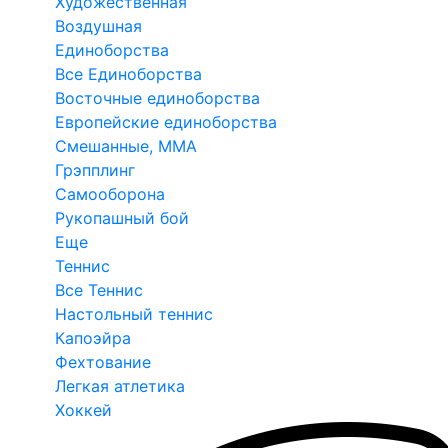
Художественная
Воздушная
Единоборства
Все Единоборства
Восточные единоборства
Европейские единоборства
Смешанные, ММА
Грэпплинг
Самооборона
Рукопашный бой
Еще
Теннис
Все Теннис
Настольный теннис
Капоэйра
Фехтование
Легкая атлетика
Хоккей