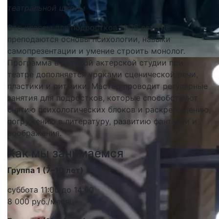
театральной школы
Это классы для подростков 11-16 лет, где
преподаются основы психологии, навыки
самопрезентации и умение строить монолог.
Программа в детской актерской студии при
театре дополняется уроками сценической речи,
пластики и ритмики. Мастер проводит регулярные
занятия для подростков, которые способствуют
снятию психологических блоков и раскрепощению,
погружению в литературу, развитию фантазии и
воображения.
Как мы занимаемся
Группа 1 (7–10 лет)
суббота 11:00 до 14:00
8 000 руб./месяц