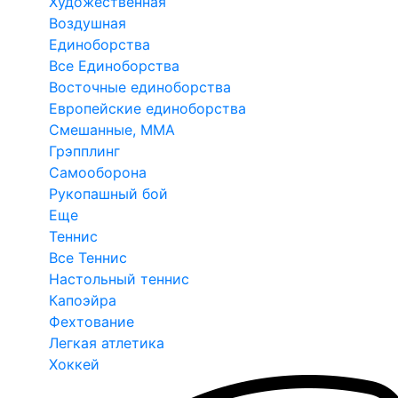
Художественная
Воздушная
Единоборства
Все Единоборства
Восточные единоборства
Европейские единоборства
Смешанные, ММА
Грэпплинг
Самооборона
Рукопашный бой
Еще
Теннис
Все Теннис
Настольный теннис
Капоэйра
Фехтование
Легкая атлетика
Хоккей