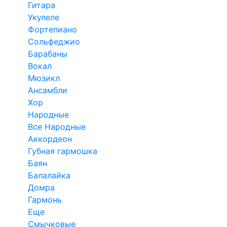
Гитара
Укулеле
Фортепиано
Сольфеджио
Барабаны
Вокал
Мюзикл
Ансамбли
Хор
Народные
Все Народные
Аккордеон
Губная гармошка
Баян
Балалайка
Домра
Гармонь
Еще
Смычковые