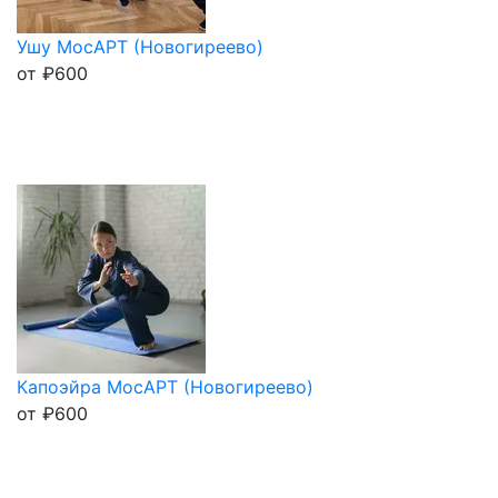
Ушу МосАРТ (Новогиреево)
от
₽
600
Капоэйра МосАРТ (Новогиреево)
от
₽
600