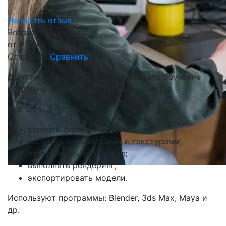
Написать отзыв
Возраст: не указан
от
₽
3,000
Отложить
Сравнить
Занятия по 3D‑моделированию — это обучение
созданию объёмных цифровых объектов.
Учатся:
строить формы и модели;
работать с полигонами и текстурами;
настраивать освещение;
выполнять рендеринг;
экспортировать модели.
Используют программы: Blender, 3ds Max, Maya и
др.