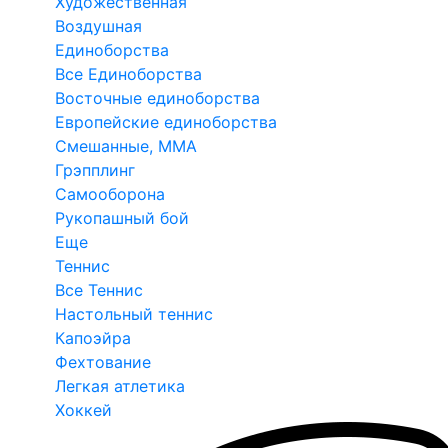
Художественная
Воздушная
Единоборства
Все Единоборства
Восточные единоборства
Европейские единоборства
Смешанные, ММА
Грэпплинг
Самооборона
Рукопашный бой
Еще
Теннис
Все Теннис
Настольный теннис
Капоэйра
Фехтование
Легкая атлетика
Хоккей