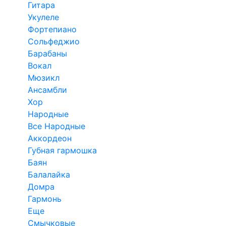
Гитара
Укулеле
Фортепиано
Сольфеджио
Барабаны
Вокал
Мюзикл
Ансамбли
Хор
Народные
Все Народные
Аккордеон
Губная гармошка
Баян
Балалайка
Домра
Гармонь
Еще
Смычковые