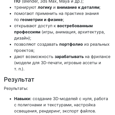
ПО
(Blender, 3ds Max, Maya и др.);
тренируют
логику
и
внимание к деталям
;
помогают применить на практике знания
по
геометрии и физике
;
открывают доступ к
востребованным
профессиям
(игры, анимация, архитектура,
дизайн);
позволяют создавать
портфолио
из реальных
проектов;
дают возможность
зарабатывать
на фрилансе
(модели для 3D‑печати, игровые ассеты и
т. п.).
Результат
Результаты:
Навыки:
создание 3D‑моделей с нуля, работа
с полигонами и текстурами, настройка
освещения, рендеринг, экспорт файлов.