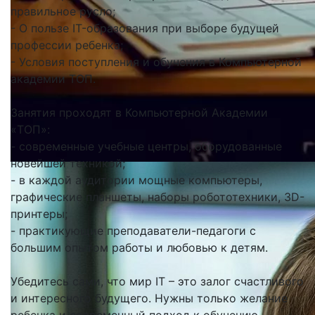
правильное русло;
- О пользе IT-образования при выборе будущей
профессии ребенка;
- Условия поступления и обучения в Компьютерной
академии TOП.
Занятия проходят в Компьютерной Академии
«TOП»:
- современные учебные центры, оборудованные
новейшей техникой;
- в каждой аудитории мощные компьютеры,
графические планшеты, наборы робототехники, 3D-
принтеры;
- практикующие преподаватели-педагоги с
большим опытом работы и любовью к детям.
Убедитесь сами, что мир IT – это залог счастливого
и интересного будущего. Нужны только желание