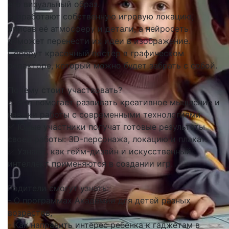
его визуальный образ.
Разработают собственную игровую локацию,
описав её атмосферу и детали, а нейросеть
поможет перенести их идеи в изображение.
Соберут красочный постер в графическом
редакторе, который можно будет забрать с собой.
Почему стоит участвовать?
✅ Это помогает развивать креативное мышление и
навыки работы с современными технологиями.
✅ Юные участники получат готовые результаты
своей работы: 3D-персонажа, локацию и плакат.
✅ Узнают, как гейм-дизайн и искусственный
интеллект применяются в создании игр.
Родители смогут узнать:
- О программах Академии для детей разных
возрастов;
- Как направить интерес ребенка к гаджетам в