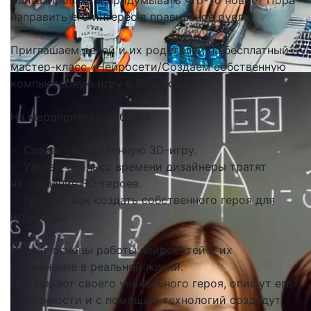
фантазировать и придумывать что-то новое? Пора
направить его интерес в правильное русло!
Приглашаем детей и их родителей на бесплатный
мастер-класс «Нейросети/Создаем собственную
компьютерную игру в Roblox».
На мероприятии ребенок:
✅ Создаст собственную 3D-игру.
✅ Узнает, сколько времени дизайнеры тратят
на создание 3D-героев.
✅ Поймет, как создать собственного героя для
игры в 3D.
Изучат основы работы нейросетей и их
применение в реальной жизни.
Придумают своего уникального героя, опишут его
особенности и с помощью технологий создадут