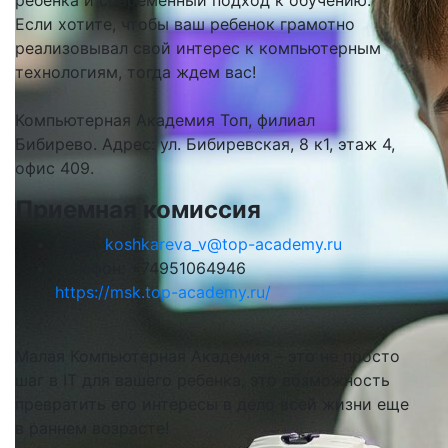
ребенка и современный подход к обучению.
Если хотите, чтобы ваш ребенок грамотно
реализовывал свой интерес к компьютерным
технологиям, тогда ждем вас!
Компьютерная Академия Топ, филиал
Бибирево. Адрес: ул. Бибиревская, 8 к1, этаж 4,
офис 409.
Приемная комиссия
Email:
koshkareva_v@top-academy.ru
Телефон: +74951064946
https://msk.top-academy.ru/
Малая Компьютерная Академия – это не просто
шаг в IT для вашего ребенка, это возможность
превратить его интересы в дело всей жизни еще
в раннем возрасте!