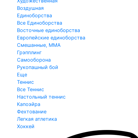
Художественная
Воздушная
Единоборства
Все Единоборства
Восточные единоборства
Европейские единоборства
Смешанные, ММА
Грэпплинг
Самооборона
Рукопашный бой
Еще
Теннис
Все Теннис
Настольный теннис
Капоэйра
Фехтование
Легкая атлетика
Хоккей