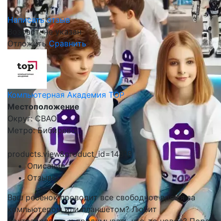
Написать отзыв
Возраст: не указан
Отложить
Сравнить
Компьютерная Академия TOP
Местоположение
Округ: СВАО
Метро: Бибирево
products.view&product_id=14818
Описание
Отзывы
Ваш ребенок проводит все свободное время за
компьютером или планшетом? Любит