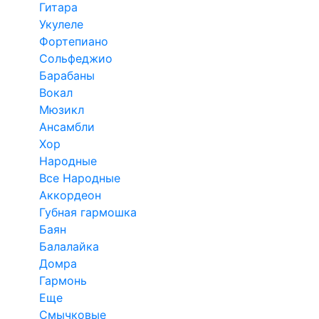
Гитара
Укулеле
Фортепиано
Сольфеджио
Барабаны
Вокал
Мюзикл
Ансамбли
Хор
Народные
Все Народные
Аккордеон
Губная гармошка
Баян
Балалайка
Домра
Гармонь
Еще
Смычковые