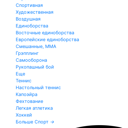
Спортивная
Художественная
Воздушная
Единоборства
Восточные единоборства
Европейские единоборства
Смешанные, ММА
Грэпплинг
Самооборона
Рукопашный бой
Еще
Теннис
Настольный теннис
Капоэйра
Фехтование
Легкая атлетика
Хоккей
Больше Спорт
→