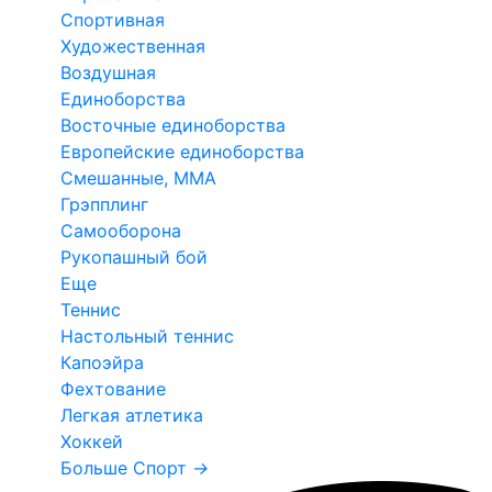
Спортивная
Художественная
Воздушная
Единоборства
Восточные единоборства
Европейские единоборства
Смешанные, ММА
Грэпплинг
Самооборона
Рукопашный бой
Еще
Теннис
Настольный теннис
Капоэйра
Фехтование
Легкая атлетика
Хоккей
Больше Спорт
→