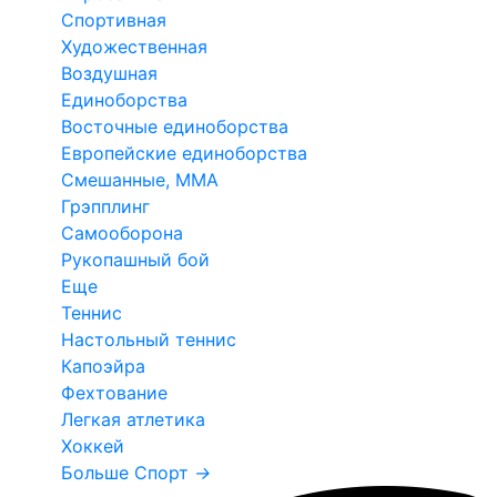
Спортивная
Художественная
Воздушная
Единоборства
Восточные единоборства
Европейские единоборства
Смешанные, ММА
Грэпплинг
Самооборона
Рукопашный бой
Еще
Теннис
Настольный теннис
Капоэйра
Фехтование
Легкая атлетика
Хоккей
Больше Спорт
→