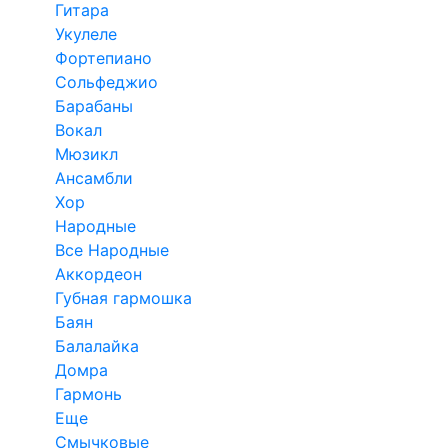
Гитара
Укулеле
Фортепиано
Сольфеджио
Барабаны
Вокал
Мюзикл
Ансамбли
Хор
Народные
Все Народные
Аккордеон
Губная гармошка
Баян
Балалайка
Домра
Гармонь
Еще
Смычковые