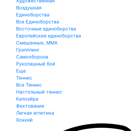
Художественная
Воздушная
Единоборства
Все Единоборства
Восточные единоборства
Европейские единоборства
Смешанные, ММА
Грэпплинг
Самооборона
Рукопашный бой
Еще
Теннис
Все Теннис
Настольный теннис
Капоэйра
Фехтование
Легкая атлетика
Хоккей