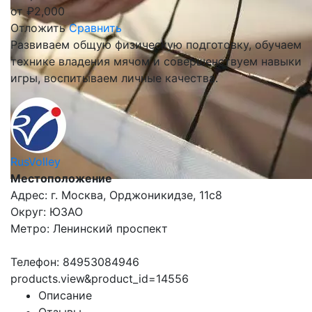
от
₽
2,000
Отложить
Сравнить
Развиваем общую физическую подготовку, обучаем
технике владения мячом и совершенствуем навыки
игры, воспитываем личные качества.
RusVolley
Местоположение
Адрес: г. Москва, Орджоникидзе, 11с8
Округ: ЮЗАО
Метро: Ленинский проспект
Телефон: 84953084946
products.view&product_id=14556
Описание