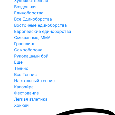
Художественная
Воздушная
Единоборства
Все Единоборства
Восточные единоборства
Европейские единоборства
Смешанные, ММА
Грэпплинг
Самооборона
Рукопашный бой
Еще
Теннис
Все Теннис
Настольный теннис
Капоэйра
Фехтование
Легкая атлетика
Хоккей