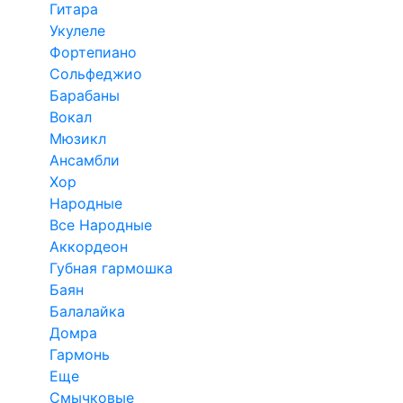
Гитара
Укулеле
Фортепиано
Сольфеджио
Барабаны
Вокал
Мюзикл
Ансамбли
Хор
Народные
Все Народные
Аккордеон
Губная гармошка
Баян
Балалайка
Домра
Гармонь
Еще
Смычковые