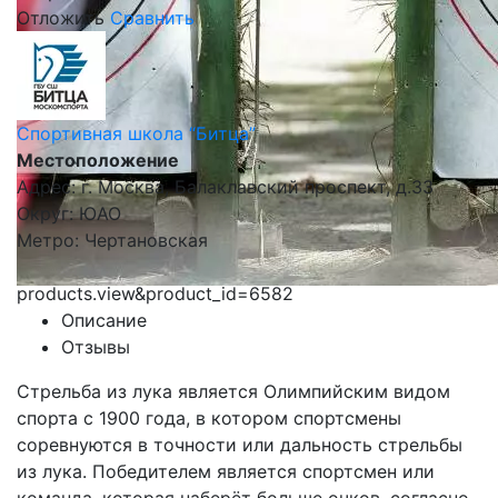
Отложить
Сравнить
Спортивная школа “Битца”
Местоположение
Адрес: г. Москва, Балаклавский проспект, д.33
Округ: ЮАО
Метро: Чертановская
products.view&product_id=6582
Описание
Отзывы
Стрельба из лука является Олимпийским видом
спорта с 1900 года, в котором спортсмены
соревнуются в точности или дальность стрельбы
из лука. Победителем является спортсмен или