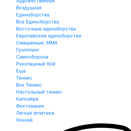
Художественная
Воздушная
Единоборства
Все Единоборства
Восточные единоборства
Европейские единоборства
Смешанные, ММА
Грэпплинг
Самооборона
Рукопашный бой
Еще
Теннис
Все Теннис
Настольный теннис
Капоэйра
Фехтование
Легкая атлетика
Хоккей