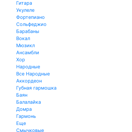
Гитара
Укулеле
Фортепиано
Сольфеджио
Барабаны
Вокал
Мюзикл
Ансамбли
Хор
Народные
Все Народные
Аккордеон
Губная гармошка
Баян
Балалайка
Домра
Гармонь
Еще
Смычковые