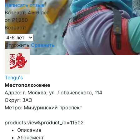
Написать отзыв
Возраст: 4 - 6 лет
от
₽
1,250
Возраст:
Отложить
Сравнить
Tengu's
Местоположение
Адрес: г. Москва, ул. Лобачевского, 114
Округ: ЗАО
Метро: Мичуринский проспект
products.view&product_id=11502
Описание
Абонемент