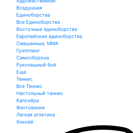
Художественная
Воздушная
Единоборства
Все Единоборства
Восточные единоборства
Европейские единоборства
Смешанные, ММА
Грэпплинг
Самооборона
Рукопашный бой
Еще
Теннис
Все Теннис
Настольный теннис
Капоэйра
Фехтование
Легкая атлетика
Хоккей