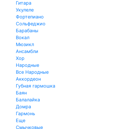
Гитара
Укулеле
Фортепиано
Сольфеджио
Барабаны
Вокал
Мюзикл
Ансамбли
Хор
Народные
Все Народные
Аккордеон
Губная гармошка
Баян
Балалайка
Домра
Гармонь
Еще
Смычковые