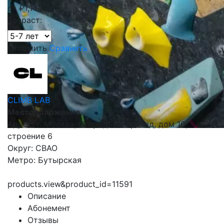
от
₽
1,148
Возраст:
Отложить
Сравнить
CLIMB LAB
Местоположение
Адрес: г. Москва, Огородный проезд, дом 10,
строение 6
Округ: СВАО
Метро: Бутырская
products.view&product_id=11591
Описание
Абонемент
Отзывы