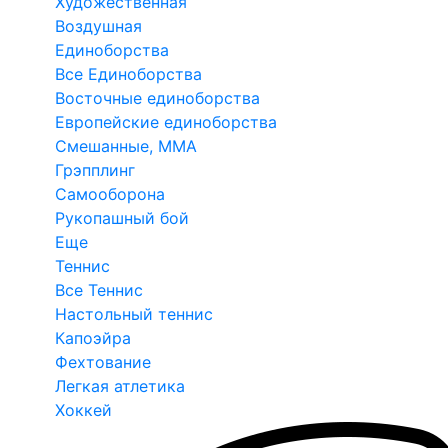
Художественная
Воздушная
Единоборства
Все Единоборства
Восточные единоборства
Европейские единоборства
Смешанные, ММА
Грэпплинг
Самооборона
Рукопашный бой
Еще
Теннис
Все Теннис
Настольный теннис
Капоэйра
Фехтование
Легкая атлетика
Хоккей