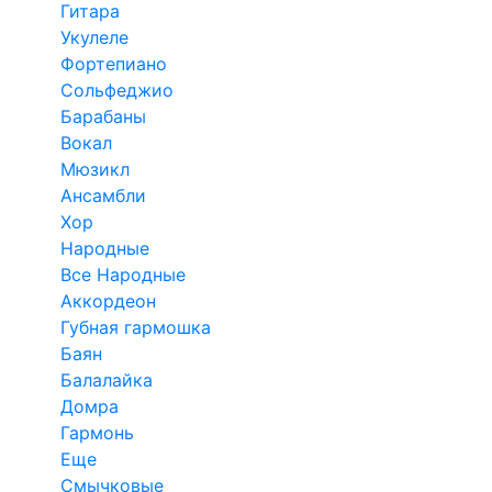
Гитара
Укулеле
Фортепиано
Сольфеджио
Барабаны
Вокал
Мюзикл
Ансамбли
Хор
Народные
Все Народные
Аккордеон
Губная гармошка
Баян
Балалайка
Домра
Гармонь
Еще
Смычковые