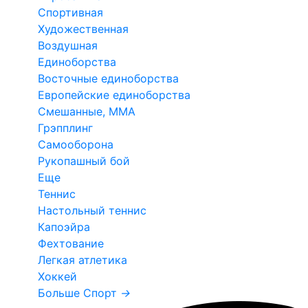
Спортивная
Художественная
Воздушная
Единоборства
Восточные единоборства
Европейские единоборства
Смешанные, ММА
Грэпплинг
Самооборона
Рукопашный бой
Еще
Теннис
Настольный теннис
Капоэйра
Фехтование
Легкая атлетика
Хоккей
Больше Спорт
→