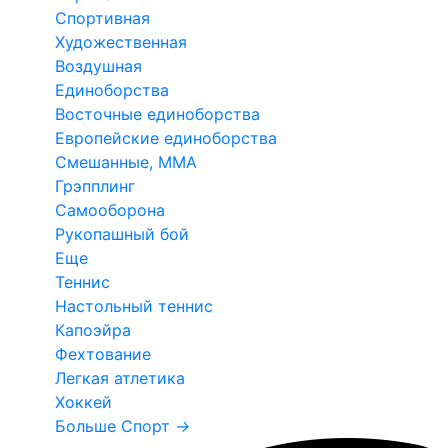
Спортивная
Художественная
Воздушная
Единоборства
Восточные единоборства
Европейские единоборства
Смешанные, ММА
Грэпплинг
Самооборона
Рукопашный бой
Еще
Теннис
Настольный теннис
Капоэйра
Фехтование
Легкая атлетика
Хоккей
Больше Спорт
→