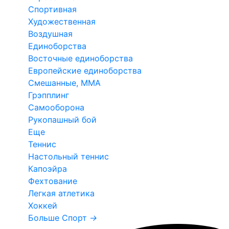
Спортивная
Художественная
Воздушная
Единоборства
Восточные единоборства
Европейские единоборства
Смешанные, ММА
Грэпплинг
Самооборона
Рукопашный бой
Еще
Теннис
Настольный теннис
Капоэйра
Фехтование
Легкая атлетика
Хоккей
Больше Спорт
→