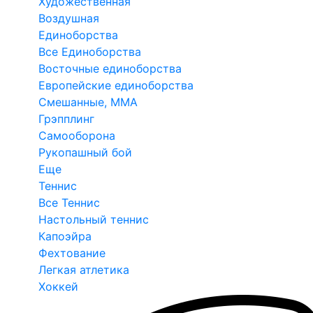
Художественная
Воздушная
Единоборства
Все Единоборства
Восточные единоборства
Европейские единоборства
Смешанные, ММА
Грэпплинг
Самооборона
Рукопашный бой
Еще
Теннис
Все Теннис
Настольный теннис
Капоэйра
Фехтование
Легкая атлетика
Хоккей