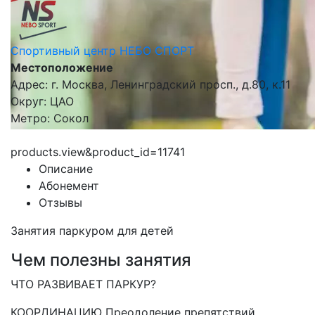
Спортивный центр НЕБО СПОРТ
Местоположение
Адрес: г. Москва, Ленинградский просп., д.80, к.11
Округ: ЦАО
Метро: Сокол
products.view&product_id=11741
Описание
Абонемент
Отзывы
Занятия паркуром для детей
Чем полезны занятия
ЧТО РАЗВИВАЕТ ПАРКУР?
КООРДИНАЦИЮ Преодоление препятствий,