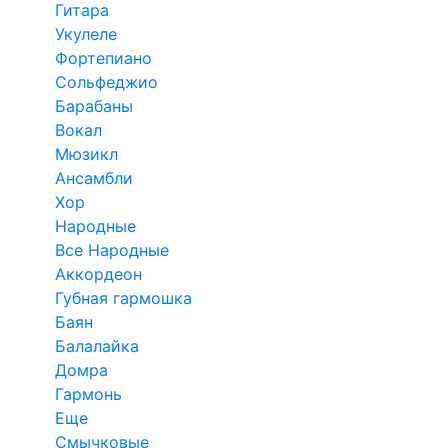
Гитара
Укулеле
Фортепиано
Сольфеджио
Барабаны
Вокал
Мюзикл
Ансамбли
Хор
Народные
Все Народные
Аккордеон
Губная гармошка
Баян
Балалайка
Домра
Гармонь
Еще
Смычковые