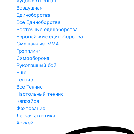
Художественная
Воздушная
Единоборства
Все Единоборства
Восточные единоборства
Европейские единоборства
Смешанные, ММА
Грэпплинг
Самооборона
Рукопашный бой
Еще
Теннис
Все Теннис
Настольный теннис
Капоэйра
Фехтование
Легкая атлетика
Хоккей