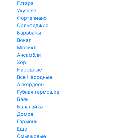
Гитара
Укулеле
Фортепиано
Сольфеджио
Барабаны
Вокал
Мюзикл
Ансамбли
Хор
Народные
Все Народные
Аккордеон
Губная гармошка
Баян
Балалайка
Домра
Гармонь
Еще
Смычковые