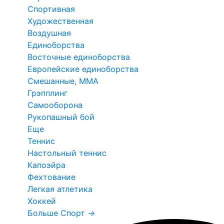
Спортивная
Художественная
Воздушная
Единоборства
Восточные единоборства
Европейские единоборства
Смешанные, ММА
Грэпплинг
Самооборона
Рукопашный бой
Еще
Теннис
Настольный теннис
Капоэйра
Фехтование
Легкая атлетика
Хоккей
Больше Спорт
→