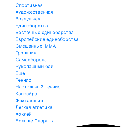
Спортивная
Художественная
Воздушная
Единоборства
Восточные единоборства
Европейские единоборства
Смешанные, ММА
Грэпплинг
Самооборона
Рукопашный бой
Еще
Теннис
Настольный теннис
Капоэйра
Фехтование
Легкая атлетика
Хоккей
Больше Спорт
→