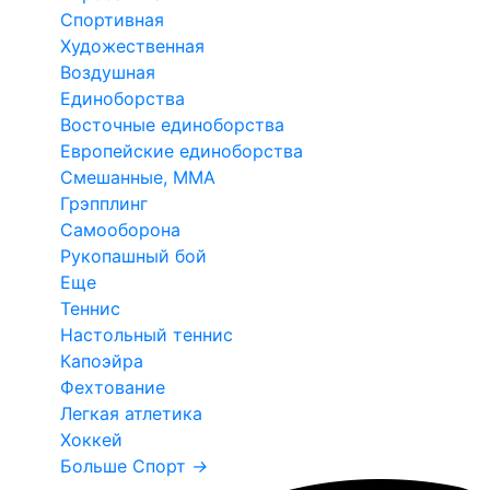
Спортивная
Художественная
Воздушная
Единоборства
Восточные единоборства
Европейские единоборства
Смешанные, ММА
Грэпплинг
Самооборона
Рукопашный бой
Еще
Теннис
Настольный теннис
Капоэйра
Фехтование
Легкая атлетика
Хоккей
Больше Спорт
→