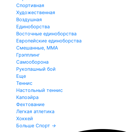
Спортивная
Художественная
Воздушная
Единоборства
Восточные единоборства
Европейские единоборства
Смешанные, ММА
Грэпплинг
Самооборона
Рукопашный бой
Еще
Теннис
Настольный теннис
Капоэйра
Фехтование
Легкая атлетика
Хоккей
Больше Спорт
→